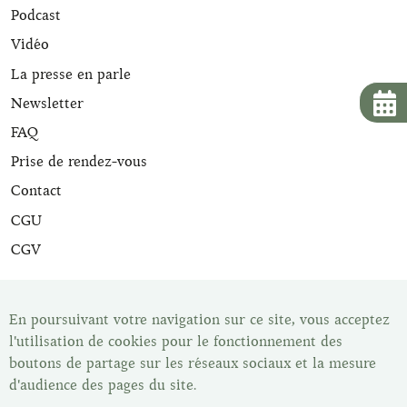
Podcast
Vidéo
La presse en parle
Newsletter
FAQ
Prise de rendez-vous
Contact
CGU
CGV
Tous nos articles de maroquinerie sont expertisés et sont
livrés avec leur certificat d'expertise. Une fois votre article
En poursuivant votre navigation sur ce site, vous acceptez
acheté vous disposez du délai de rétractation légal de 14
l'utilisation de cookies pour le fonctionnement des
jours pour changer d'avis. Vous pouvez retrouver tous nos
boutons de partage sur les réseaux sociaux et la mesure
articles dans notre show-room, Les Malletiers, sur
d'audience des pages du site.
rendez-vous.