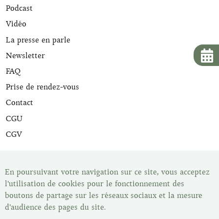
Podcast
Vidéo
La presse en parle
Newsletter
FAQ
Prise de rendez-vous
Contact
CGU
CGV
Tous nos articles de maroquinerie sont expertisés et sont
livrés avec leur certificat d'expertise. Une fois votre article
En poursuivant votre navigation sur ce site, vous acceptez
acheté vous disposez du délai de rétractation légal de 14
l'utilisation de cookies pour le fonctionnement des
jours pour changer d'avis. Vous pouvez retrouver tous nos
boutons de partage sur les réseaux sociaux et la mesure
articles dans notre show-room, Les Malletiers, sur
d'audience des pages du site.
rendez-vous.