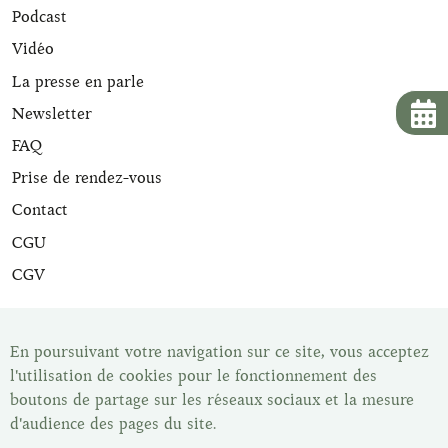
Podcast
Vidéo
La presse en parle
Newsletter
FAQ
Prise de rendez-vous
Contact
CGU
CGV
Tous nos articles de maroquinerie sont expertisés et sont
livrés avec leur certificat d'expertise. Une fois votre article
En poursuivant votre navigation sur ce site, vous acceptez
acheté vous disposez du délai de rétractation légal de 14
l'utilisation de cookies pour le fonctionnement des
jours pour changer d'avis. Vous pouvez retrouver tous nos
boutons de partage sur les réseaux sociaux et la mesure
articles dans notre show-room, Les Malletiers, sur
d'audience des pages du site.
rendez-vous.