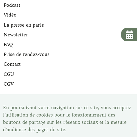
Podcast
Vidéo
La presse en parle
Newsletter
FAQ
Prise de rendez-vous
Contact
CGU
CGV
Tous nos articles de maroquinerie sont expertisés et sont
livrés avec leur certificat d'expertise. Une fois votre article
En poursuivant votre navigation sur ce site, vous acceptez
acheté vous disposez du délai de rétractation légal de 14
l'utilisation de cookies pour le fonctionnement des
jours pour changer d'avis. Vous pouvez retrouver tous nos
boutons de partage sur les réseaux sociaux et la mesure
articles dans notre show-room, Les Malletiers, sur
d'audience des pages du site.
rendez-vous.