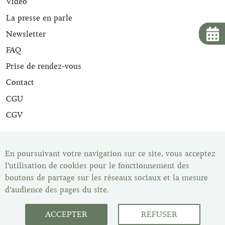
Vidéo
La presse en parle
Newsletter
FAQ
Prise de rendez-vous
Contact
CGU
CGV
Tous nos articles de maroquinerie sont expertisés et sont
livrés avec leur certificat d'expertise. Une fois votre article
En poursuivant votre navigation sur ce site, vous acceptez
acheté vous disposez du délai de rétractation légal de 14
l'utilisation de cookies pour le fonctionnement des
jours pour changer d'avis. Vous pouvez retrouver tous nos
boutons de partage sur les réseaux sociaux et la mesure
articles dans notre show-room, Les Malletiers, sur
d'audience des pages du site.
rendez-vous.
ACCEPTER
REFUSER
Service client : du lundi au