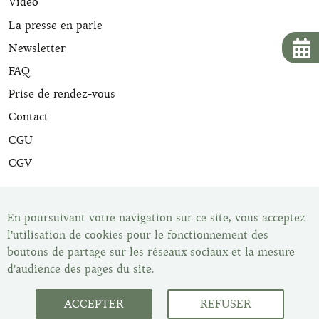
Vidéo
La presse en parle
Newsletter
FAQ
Prise de rendez-vous
Contact
CGU
CGV
Tous nos articles de maroquinerie sont expertisés et sont
livrés avec leur certificat d'expertise. Une fois votre article
En poursuivant votre navigation sur ce site, vous acceptez
acheté vous disposez du délai de rétractation légal de 14
l'utilisation de cookies pour le fonctionnement des
jours pour changer d'avis. Vous pouvez retrouver tous nos
boutons de partage sur les réseaux sociaux et la mesure
articles dans notre show-room, Les Malletiers, sur
d'audience des pages du site.
rendez-vous.
ACCEPTER
REFUSER
Service client : du lundi au