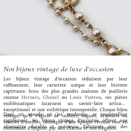
Nos bijoux vintage de luxe d'occasion
Les bijoux vintage d’occasion séduisent par leur
raffinement, leur caractère unique et leur histoire
captivante. Issus des plus grandes maisons de joaillerie
comme
Hermès
,
Chanel
ou
Louis Vuitton
, ces pièces
emblématiques incarnent un savoir-faire artisanal
exceptionnel et une esthétique intemporelle. Chaque bijou
Dans un monde où les tendances se renouvellent
vintage, qu’il s’agisse de colliers, bagues, bracelets ou
rapidement, les bijoux vintage d’occasion offrent une
boucles d’oreilles, témoigne d’une époque révolue tout en
alternative durable et précieuse. Fabriqués avec des
continuant d’inspirer par son charme et son élégance.