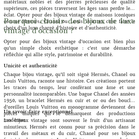
matériaux nobles et des pierres précieuses de qualité
supérieure, ces pièces traversent les âges sans perdre leur
éclat. Opter pour des bijoux vintage de maisons iconiques
Pourquoi choisir des bijoux de luxe
comme Hermès, Chanel ou Louis Vuitton, c’est faire le
choix d’un luxe chargé d’histoire et d’authenticité.
vintage d'occasion ?
Opter pour des bijoux vintage d’occasion est bien plus
qu’un simple choix esthétique : c’est une démarche
réfléchie qui allie style, patrimoine et durabilité.
Unicité et authenticité
Chaque bijou vintage, qu’il soit signé Hermès, Chanel ou
Louis Vuitton, raconte une histoire. Ces créations portent
les traces du temps, leur conférant une âme et une
personnalité incomparables. Une bague Chanel des années
1950, un bracelet Hermès en cuir et or ou des boucles
d’oreilles Louis Vuitton en monogramme deviennent des
Un savoir-faire exceptionnel
pièces uniques qui se démarquent des productions
modernes.
Les bijoux vintage sont souvent le fruit d’un artisanat
minutieux. Hermès est connu pour sa précision dans le
travail des métaux et du cuir, Chanel pour ses bijoux