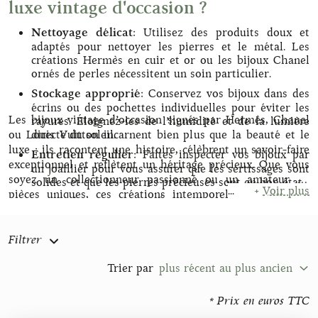
luxe vintage d'occasion ?
Nettoyage délicat
: Utilisez des produits doux et
adaptés pour nettoyer les pierres et le métal. Les
créations Hermès en cuir et or ou les bijoux Chanel
ornés de perles nécessitent un soin particulier.
Stockage approprié
: Conservez vos bijoux dans des
écrins ou des pochettes individuelles pour éviter les
Les bijoux vintage d’occasion signés par Hermès, Chanel
rayures. Éloignez-les de l’humidité et de la lumière
ou Louis Vuitton incarnent bien plus que la beauté et le
directe du soleil.
luxe : ils racontent une histoire, célèbrent un savoir-faire
Entretien régulier
: Faites inspecter vos bijoux par
exceptionnel et reflètent un héritage précieux. Que vous
un joaillier pour vous assurer que les sertissages sont
soyez un collectionneur passionné ou un amateur de
solides et que les pierres précieuses sont en bon état.
...
+
Voir plus
pièces uniques, ces créations intemporelles offrent une
Manipulez avec soin
: Évitez de porter vos bijoux
manière élégante et responsable de porter le luxe tout en
vintage lors d’activités pouvant les endommager,
honorant le passé.
comme le jardinage ou la natation.
Filtrer
Trier par
plus récent au plus ancien
* Prix en euros TTC