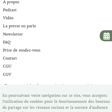
À propos
Podcast
Vidéo
La presse en parle
Newsletter
FAQ
Prise de rendez-vous
Contact
CGU
CGV
Tous nos articles de maroquinerie sont expertisés et sont
livrés avec leur certificat d'expertise. Une fois votre article
En poursuivant votre navigation sur ce site, vous acceptez
acheté vous disposez du délai de rétractation légal de 14
jours pour changer d'avis. Vous pouvez retrouver tous nos
l'utilisation de cookies pour le fonctionnement des boutons
articles dans notre show-room, Les Malletiers, sur
de partage sur les réseaux sociaux et la mesure d'audience
rendez-vous.