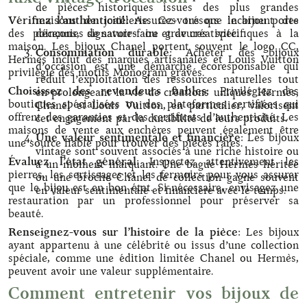
de pièces historiques issues des plus grandes
Vérifiez l’authenticité
maisons de joaillerie. Ces trésors incarnent des
: Assurez-vous que le bijou porte
des poinçons, signatures ou gravures spécifiques à la
décennies de savoir-faire et de créativité.
maison. Les bijoux Chanel portent souvent le logo CC,
Consommation durable
: Acheter des bijoux
Hermès inclut des marques artisanales et Louis Vuitton
d’occasion est une démarche écoresponsable qui
privilégie des motifs Monogram gravés.
réduit l’exploitation des ressources naturelles tout
Choisissez des revendeurs fiables
: Privilégiez des
en prolongeant la vie de créations uniques. Hermès,
boutiques spécialisées ou des plateformes certifiées qui
Chanel et Louis Vuitton, en particulier, valorisent
offrent des garanties et des certificats d’authenticité. Les
cet engagement par la durabilité de leurs produits.
maisons de vente aux enchères peuvent également être
Une valeur sentimentale et financière
: Les bijoux
une source fiable pour trouver des pièces rares.
vintage sont souvent associés à une riche histoire ou
Évaluez l’état général
: Inspectez attentivement les
à un moment marquant. Une bague Hermès héritée
pierres, les sertissages et les fermoirs pour vous assurer
ou une broche Chanel de collection gagne souvent
que le bijou est en bon état. Si nécessaire, envisagez une
en valeur sentimentale et financière avec le temps.
restauration par un professionnel pour préserver sa
beauté.
Renseignez-vous sur l’histoire de la pièce
: Les bijoux
ayant appartenu à une célébrité ou issus d’une collection
spéciale, comme une édition limitée Chanel ou Hermès,
peuvent avoir une valeur supplémentaire.
Comment entretenir vos bijoux de