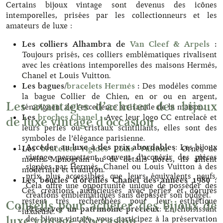
Certains bijoux vintage sont devenus des icônes
intemporelles, prisées par les collectionneurs et les
amateurs de luxe :
Les colliers Alhambra de
Van Cleef & Arpels
:
Toujours prisés, ces colliers emblématiques rivalisent
avec les créations intemporelles des maisons Hermès,
Chanel et Louis Vuitton.
Les bagues/
bracelets Hermès
:
Des modèles comme
la bague Collier de Chien, en or ou en argent,
Les avantages d’acheter des bijoux
témoignent de l’excellence artisanale de la maison.
Les
broches Chanel
:
Avec leur logo CC entrelacé et
de luxe vintage d'occasion
leurs perles ou cristaux scintillants, elles sont des
symboles de l’élégance parisienne.
Accéder au luxe à des prix abordables
: Les bijoux
Les
bracelets rigides Louis Vuitton
:
Ornés de
vintage permettent souvent d’acquérir des pièces
motifs Monogram ou de détails dorés, ils allient
signées par Hermès, Chanel ou Louis Vuitton à des
modernité et tradition.
prix plus accessibles que leurs équivalents neufs.
Les boucles d’oreilles Chanel des années 1980 :
Cela offre une opportunité unique de posséder des
Ces créations audacieuses avec perles et dorures
créations emblématiques sans dépasser son budget.
restent très recherchées pour leur esthétique
Conseils pour acheter des bijoux de
Préserver un patrimoine précieux
: En choisissant
luxueuse.
luxe vintage d'occasion
des bijoux vintage, vous participez à la préservation