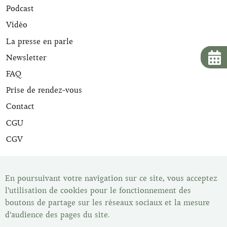
Podcast
Vidéo
La presse en parle
Newsletter
FAQ
Prise de rendez-vous
Contact
CGU
CGV
Tous nos articles de maroquinerie sont expertisés et sont
livrés avec leur certificat d'expertise. Une fois votre article
En poursuivant votre navigation sur ce site, vous acceptez
acheté vous disposez du délai de rétractation légal de 14
l'utilisation de cookies pour le fonctionnement des
jours pour changer d'avis. Vous pouvez retrouver tous nos
boutons de partage sur les réseaux sociaux et la mesure
articles dans notre show-room, Les Malletiers, sur
d'audience des pages du site.
rendez-vous.