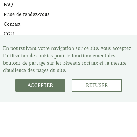
FAQ
Prise de rendez-vous
Contact
CGU
CGV
En poursuivant votre navigation sur ce site, vous acceptez
l'utilisation de cookies pour le fonctionnement des
Tous nos articles de maroquinerie sont expertisés et sont
boutons de partage sur les réseaux sociaux et la mesure
livrés avec leur certificat d'expertise. Une fois votre article
d'audience des pages du site.
acheté vous disposez du délai de rétractation légal de 14
jours pour changer d'avis. Vous pouvez retrouver tous nos
articles dans notre show-room, Les Malletiers, sur
ACCEPTER
REFUSER
rendez-vous.
Service client : du lundi au
vendredi de 10 heures à 18h
Copyright © 2023 Les Malletiers SAS